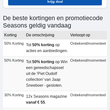
krijg deal
De beste kortingen en promotiecode
Seasons geldig vandaag
Korting
De omschrijving
Verloopt op
50% Korting
Onbekend/momenteel
Tot
50% korting
op
acties en aanbiedingen.
50% Korting
Onbekend/momenteel
Tot
50% korting
op Win
een gereedschapsset
uit de ‘Piet Oudolf
collection’ van Jaap
Sneeboer - gesloten.
30% Korting
Onbekend/momenteel
12x Seasons magazine
vanaf € 55
.