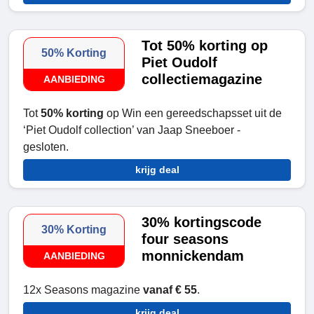
Tot 50% korting op
50% Korting
Piet Oudolf
collectiemagazine
AANBIEDING
Tot
50% korting
op Win een gereedschapsset uit de
‘Piet Oudolf collection’ van Jaap Sneeboer -
gesloten.
krijg deal
30% kortingscode
30% Korting
four seasons
monnickendam
AANBIEDING
12x Seasons magazine
vanaf € 55
.
krijg deal