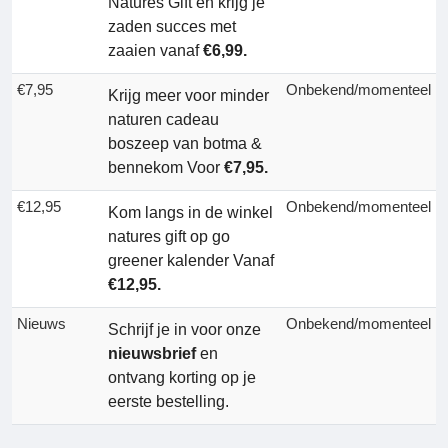
Natures Gift en krijg je
zaden succes met
zaaien vanaf
€6,99.
€7,95
Onbekend/momenteel
Krijg meer voor minder
naturen cadeau
boszeep van botma &
bennekom Voor
€7,95.
€12,95
Onbekend/momenteel
Kom langs in de winkel
natures gift op go
greener kalender Vanaf
€12,95.
Nieuws
Onbekend/momenteel
Schrijf je in voor onze
nieuwsbrief
en
ontvang korting op je
eerste bestelling.