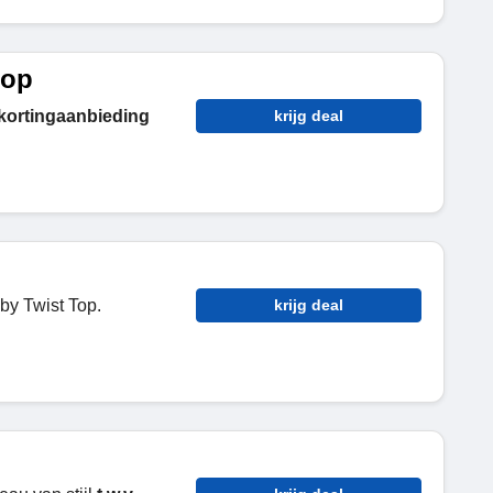
oop
 kortingaanbieding
krijg deal
by Twist Top.
krijg deal