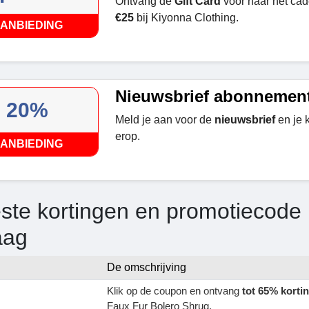
Ontvang de
Gift Card
voor haar het cad
€25
bij Kiyonna Clothing.
ANBIEDING
Nieuwsbrief abonnemen
20%
Meld je aan voor de
nieuwsbrief
en je k
erop.
ANBIEDING
ste kortingen en promotiecode 
aag
De omschrijving
Klik op de coupon en ontvang
tot 65% korti
Faux Fur Bolero Shrug.