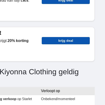
eau van stijl
t.w.v.
krijg deal
t
rijgt
20% korting
krijg deal
Kiyonna Clothing geldig
Verloopt op
ng verkoop
op Starlet
Onbekend/momenteel