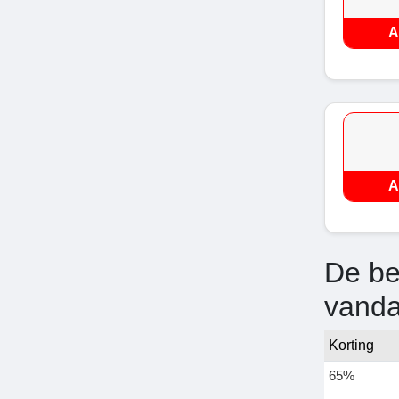
A
A
De be
vand
Korting
65%