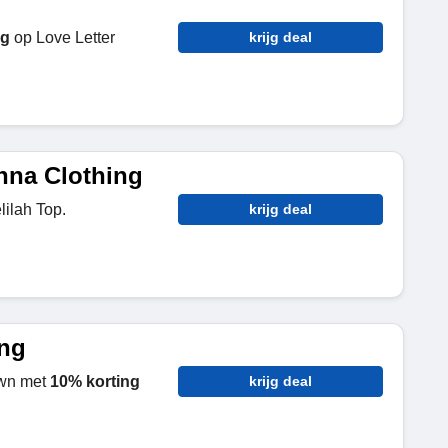
ng
op Love Letter
krijg deal
nna Clothing
ilah Top.
krijg deal
ing
own met
10% korting
krijg deal