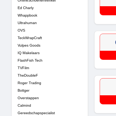
OnlineSchoenenWinkel
Ed Charly
Whappbook
Ultrahuman
OVS
TeckWrapCraft
Vulpes Goods
IQ Makelaars
FlashFish Tech
TVFilm
TheDoubleF
Roger Trading
Bottger
Overstappen
Calmind
Gereedschapspecialist