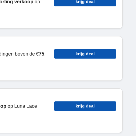
orting verkoop
op
krijg deal
edingen boven de
€75
.
krijg deal
oop
op Luna Lace
krijg deal