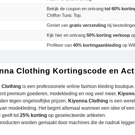
Bekijk de coupon en ontvang
tot 60% korti
Chiffon Tunic Top.
Geniet van
gratis verzending
bij besteding
Kijk hier en ontvang
50% korting verkoop
op
Profiteer van
40% kortingaanbieding
op Wil
nna Clothing Kortingscode en Ac
 Clothing
is een professionele online fashion kleding boutique.
ent premium goederen, modekleding en nog veel meer.
Kiyonn
en tegen ongelooflijke prijzen.
Kiyonna Clothing
is een werel
van modekleding. Het begint allemaal wanneer een idee of een
g
geeft tot
25% korting
op geselecteerde artikelen.
producten worden gemaakt door machines die de nadruk leggen op