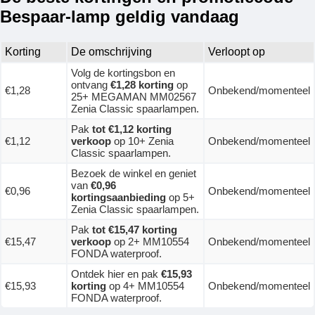
Bespaar-lamp geldig vandaag
Korting
De omschrijving
Verloopt op
Volg de kortingsbon en
ontvang
€1,28 korting
op
€1,28
Onbekend/momenteel
25+ MEGAMAN MM02567
Zenia Classic spaarlampen.
Pak
tot €1,12 korting
€1,12
verkoop
op 10+ Zenia
Onbekend/momenteel
Classic spaarlampen.
Bezoek de winkel en geniet
van
€0,96
€0,96
Onbekend/momenteel
kortingsaanbieding
op 5+
Zenia Classic spaarlampen.
Pak
tot €15,47 korting
€15,47
verkoop
op 2+ MM10554
Onbekend/momenteel
FONDA waterproof.
Ontdek hier en pak
€15,93
€15,93
korting
op 4+ MM10554
Onbekend/momenteel
FONDA waterproof.